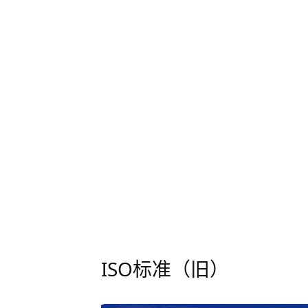
首页
人才发展计划
• 计划介绍
• 委员会介绍
• 创新管理师
• 创新管理模拟实训
• 联系与咨询
ISO标准（旧）